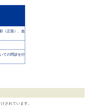
影（正面）、血
いての問診を行
付けされています。