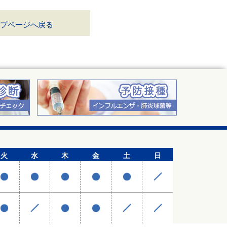
プページへ戻る
火
水
木
金
土
日